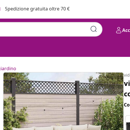
Spedizione gratuita oltre 70 €
Ac
giardino
vi
v
c
Co