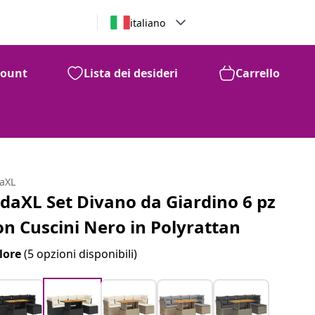
italiano
count
Lista dei desideri
Carrello
daXL
idaXL Set Divano da Giardino 6 pz
on Cuscini Nero in Polyrattan
lore
(5 opzioni disponibili)