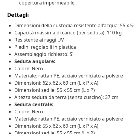
copertura impermeabile.
Dettagli
Dimensioni della custodia resistente all'acqua: 55 x 53
Capacità massima di carico (per seduta): 110 kg
Resistente ai raggi UV
Piedini regolabili in plastica
Assemblaggio richiesto: Sì
Seduta angolare:
Colore: Nero
Materiale: rattan PE, acciaio verniciato a polvere
Dimensioni: 62 x 62 x 69 cm (L x P x A)
Dimensioni sedile: 55 x 55 cm (L x P)
Altezza seduta da terra (senza cuscino): 37 cm
Seduta centrale:
Colore: Nero
Materiale: rattan PE, acciaio verniciato a polvere
Dimensioni: 55 x 62 x 69 cm (L x P x A)
Dimensioni sedile: 55 x 55 cm (L x P)