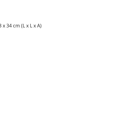
 x 34 cm (L x L x A)