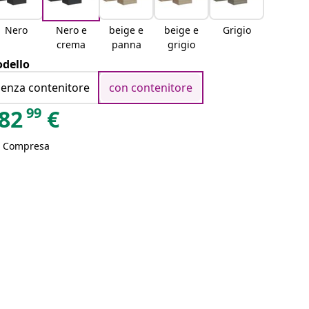
Nero
Nero e
beige e
beige e
Grigio
crema
panna
grigio
dello
senza contenitore
con contenitore
99
82
€
A Compresa