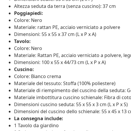
Altezza seduta da terra (senza cuscino): 37 cm
Poggiapiedi:
Colore: Nero
Materiale: rattan PE, acciaio verniciato a polvere
Dimensioni: 55 x 55 x 37 cm (L x P x A)
Tavolo:
Colore: Nero
Materiale: Rattan PE, acciaio verniciato a polvere, leg
Dimensioni: 100 x 55 x 44/73 cm (L x P x A)
Cuscino:
Colore: Bianco crema
Materiale del tessuto: Stoffa (100% poliestere)
Materiale di riempimento del cuscino della seduta
Materiale imbottitura cuscino schienale: Fibra di cot
Dimensioni cuscino seduta: 55 x 55 x 3 cm (L x P x S)
Dimensioni del cuscino dello schienale: 55 x 45 x 13 cm
La consegna include:
1 Tavolo da giardino