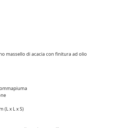
no massello di acacia con finitura ad olio
: Gommapiuma
one
 (L x L x S)