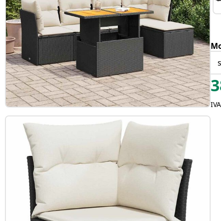
Mo
3
IV