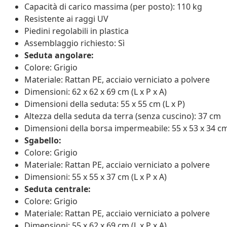
Capacità di carico massima (per posto): 110 kg
Resistente ai raggi UV
Piedini regolabili in plastica
Assemblaggio richiesto: Sì
Seduta angolare:
Colore: Grigio
Materiale: Rattan PE, acciaio verniciato a polvere
Dimensioni: 62 x 62 x 69 cm (L x P x A)
Dimensioni della seduta: 55 x 55 cm (L x P)
Altezza della seduta da terra (senza cuscino): 37 cm
Dimensioni della borsa impermeabile: 55 x 53 x 34 cm 
Sgabello:
Colore: Grigio
Materiale: Rattan PE, acciaio verniciato a polvere
Dimensioni: 55 x 55 x 37 cm (L x P x A)
Seduta centrale:
Colore: Grigio
Materiale: Rattan PE, acciaio verniciato a polvere
Dimensioni: 55 x 62 x 69 cm (L x P x A)