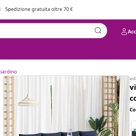
Spedizione gratuita oltre 70 €
Ac
giardino
vi
v
c
Co