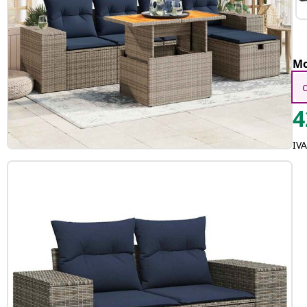
Mo
4
IV