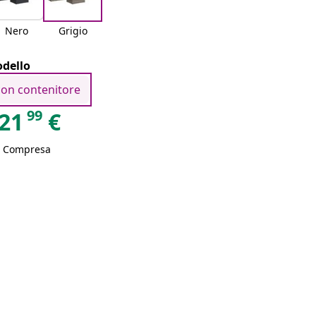
Nero
Grigio
dello
con contenitore
99
21
€
A Compresa