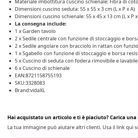
Materiale imbottitura cuscino schienale: Fibra di cot
Dimensioni cuscino seduta: 55 x 55 x 3 cm (L x P x A)
Dimensioni cuscino schienale: 55 x 45 x 13 cm (L x P x
La consegna include:
1 x Garden tavolo
2 x Sedile centrale con funzione di stoccaggio e borsa
2 x Sedile angolare con bracciolo in rattan con funzi
1 x Sgabello con funzione di stoccaggio e borsa resis
5 x Cuscino di seduta con fodera rimovibile e lavabile
6 x Cuscino di schienale
EAN:8721158755193
SKU:3328083
Brand:vidaXL
Hai acquistato un articolo e ti è piaciuto? Carica una 
La tua immagine può aiutare altri clienti. Usa il link qui s