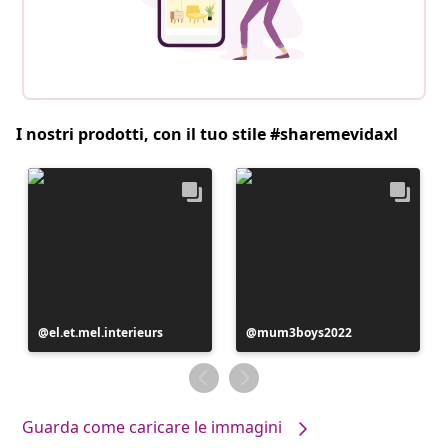
I nostri prodotti, con il tuo stile #sharemevidaxl
Post
el.et.mel.interieurs
Post
mum3boys2022
pubblicato
pubblicato
da
da
Guarda come caricare le immagini