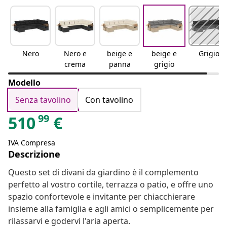
Nero
Nero e
beige e
beige e
Grigio
crema
panna
grigio
Modello
Senza tavolino
Con tavolino
99
510
€
IVA Compresa
Descrizione
Questo set di divani da giardino è il complemento
perfetto al vostro cortile, terrazza o patio, e offre uno
spazio confortevole e invitante per chiacchierare
insieme alla famiglia e agli amici o semplicemente per
rilassarvi e godervi l'aria aperta.