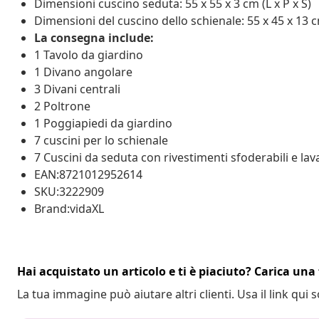
Dimensioni cuscino seduta: 55 x 55 x 3 cm (L x P x S)
Dimensioni del cuscino dello schienale: 55 x 45 x 13 cm
La consegna include:
1 Tavolo da giardino
1 Divano angolare
3 Divani centrali
2 Poltrone
1 Poggiapiedi da giardino
7 cuscini per lo schienale
7 Cuscini da seduta con rivestimenti sfoderabili e lava
EAN:8721012952614
SKU:3222909
Brand:vidaXL
Hai acquistato un articolo e ti è piaciuto? Carica una 
La tua immagine può aiutare altri clienti. Usa il link qui s