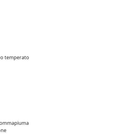
tro temperato
: Gommapiuma
one