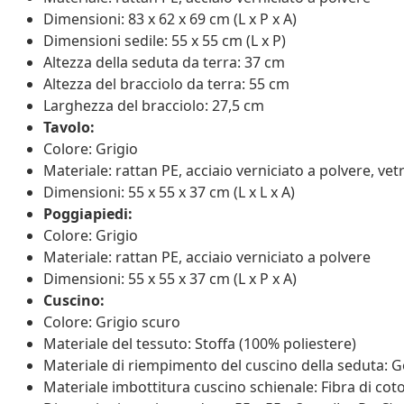
Dimensioni: 83 x 62 x 69 cm (L x P x A)
Dimensioni sedile: 55 x 55 cm (L x P)
Altezza della seduta da terra: 37 cm
Altezza del bracciolo da terra: 55 cm
Larghezza del bracciolo: 27,5 cm
Tavolo:
Colore: Grigio
Materiale: rattan PE, acciaio verniciato a polvere, ve
Dimensioni: 55 x 55 x 37 cm (L x L x A)
Poggiapiedi:
Colore: Grigio
Materiale: rattan PE, acciaio verniciato a polvere
Dimensioni: 55 x 55 x 37 cm (L x P x A)
Cuscino:
Colore: Grigio scuro
Materiale del tessuto: Stoffa (100% poliestere)
Materiale di riempimento del cuscino della seduta
Materiale imbottitura cuscino schienale: Fibra di cot