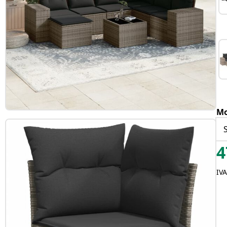
Mo
4
IV