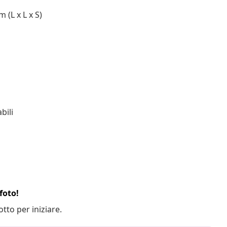
 (L x L x S)
bili
foto!
otto per iniziare.