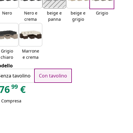
Nero
Nero e
beige e
beige e
Grigio
crema
panna
grigio
Grigio
Marrone
chiaro
e crema
dello
Senza tavolino
Con tavolino
99
76
€
A Compresa