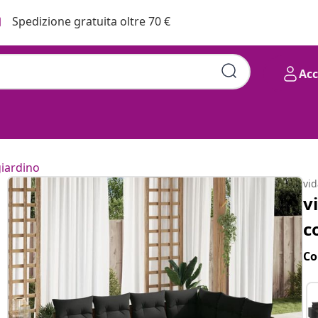
Spedizione gratuita oltre 70 €
Ac
giardino
vi
v
c
Co