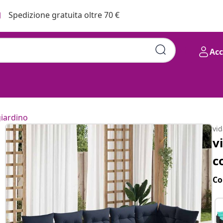
Spedizione gratuita oltre 70 €
Ac
giardino
vi
v
c
Co