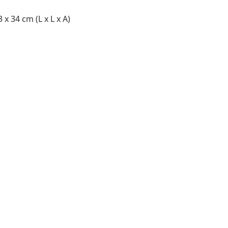
 x 34 cm (L x L x A)