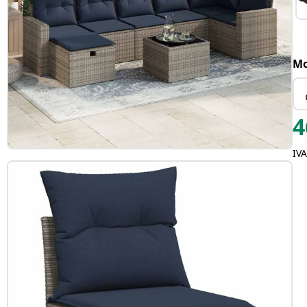
Mo
4
IV