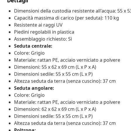
Dettagli
Dimensioni della custodia resistente all'acqua: 55 x 53
Capacità massima di carico (per seduta): 110 kg
Resistente ai raggi UV
Piedini regolabili in plastica
Assemblaggio richiesto: Sì
Seduta centrale:
Colore: Grigio
Materiale: rattan PE, acciaio verniciato a polvere
Dimensioni: 55 x 62 x 69 cm (L x P x A)
Dimensioni sedile: 55 x 55 cm (L x P)
Altezza seduta da terra (senza cuscino): 37 cm
Seduta angolare:
Colore: Grigio
Materiale: rattan PE, acciaio verniciato a polvere
Dimensioni: 62 x 62 x 69 cm (L x P x A)
Dimensioni sedile: 55 x 55 cm (L x P)
Altezza seduta da terra (senza cuscino): 37 cm
Poltrona: