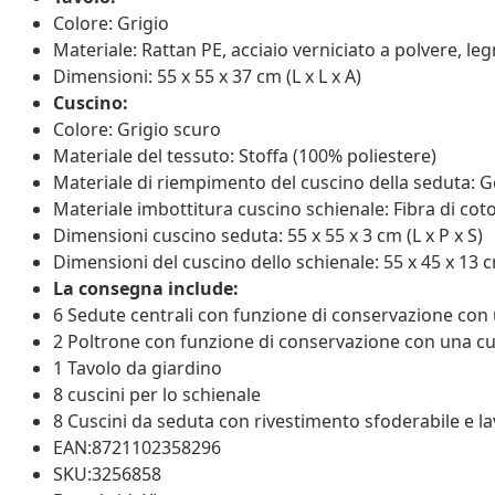
Colore: Grigio
Materiale: Rattan PE, acciaio verniciato a polvere, leg
Dimensioni: 55 x 55 x 37 cm (L x L x A)
Cuscino:
Colore: Grigio scuro
Materiale del tessuto: Stoffa (100% poliestere)
Materiale di riempimento del cuscino della seduta
Materiale imbottitura cuscino schienale: Fibra di cot
Dimensioni cuscino seduta: 55 x 55 x 3 cm (L x P x S)
Dimensioni del cuscino dello schienale: 55 x 45 x 13 cm
La consegna include:
6 Sedute centrali con funzione di conservazione con 
2 Poltrone con funzione di conservazione con una cus
1 Tavolo da giardino
8 cuscini per lo schienale
8 Cuscini da seduta con rivestimento sfoderabile e la
EAN:8721102358296
SKU:3256858