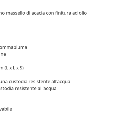
no massello di acacia con finitura ad olio
: Gommapiuma
one
 (L x L x S)
una custodia resistente all'acqua
todia resistente all'acqua
vabile