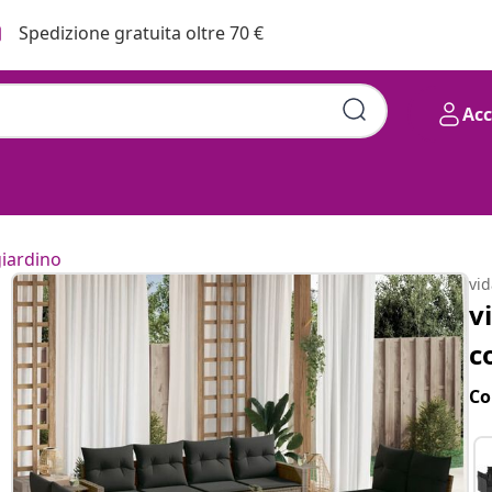
Spedizione gratuita oltre 70 €
Ac
giardino
vi
v
c
Co