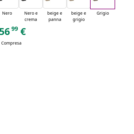
Nero
Nero e
beige e
beige e
Grigio
crema
panna
grigio
99
56
€
A Compresa