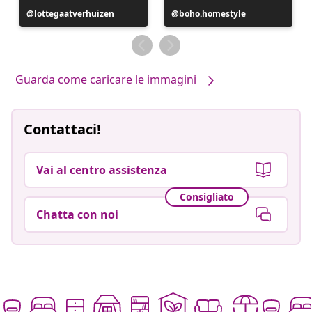
Post
lottegaatverhuizen
Post
boho.homestyle
pubblicato
pubblicato
da
da
Guarda come caricare le immagini
Contattaci!
Vai al centro assistenza
Consigliato
Chatta con noi