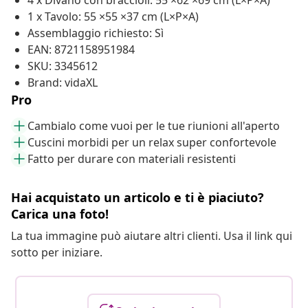
4 x Divano con braccioli: 55 ×62 ×69 cm (L×P×A)
1 x Tavolo: 55 ×55 ×37 cm (L×P×A)
Assemblaggio richiesto: Sì
EAN: 8721158951984
SKU: 3345612
Brand: vidaXL
Pro
Cambialo come vuoi per le tue riunioni all'aperto
Cuscini morbidi per un relax super confortevole
Fatto per durare con materiali resistenti
Hai acquistato un articolo e ti è piaciuto?
Carica una foto!
La tua immagine può aiutare altri clienti. Usa il link qui
sotto per iniziare.