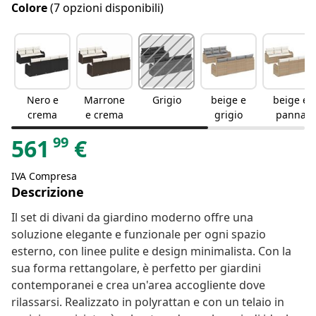
Colore
(7 opzioni disponibili)
Nero e
Marrone
Grigio
beige e
beige e
crema
e crema
grigio
panna
99
561
€
IVA Compresa
Descrizione
Il set di divani da giardino moderno offre una
soluzione elegante e funzionale per ogni spazio
esterno, con linee pulite e design minimalista. Con la
sua forma rettangolare, è perfetto per giardini
contemporanei e crea un'area accogliente dove
rilassarsi. Realizzato in polyrattan e con un telaio in