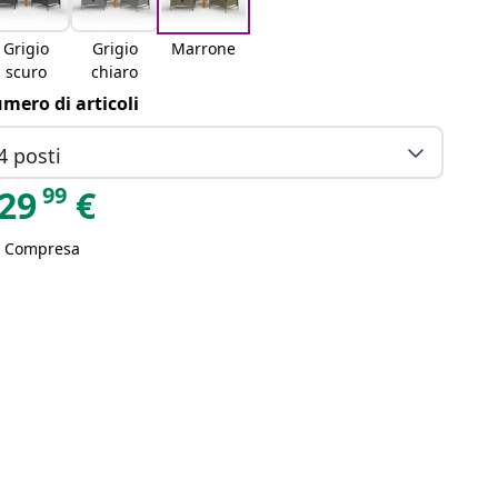
Grigio
Grigio
Marrone
scuro
chiaro
mero di articoli
4 posti
99
29
€
A Compresa