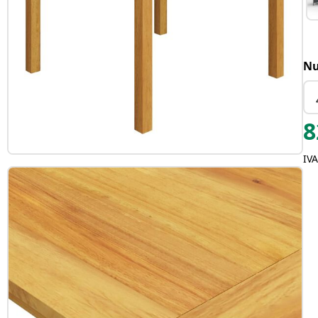
Nu
8
IV