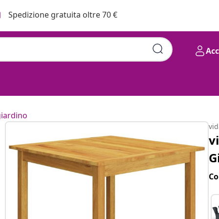
Spedizione gratuita oltre 70 €
Ac
giardino
vi
v
G
Co