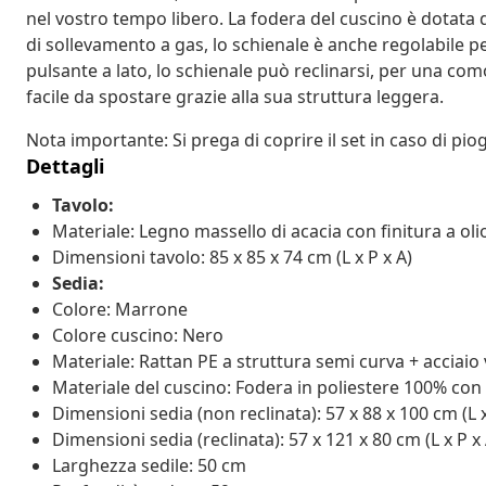
nel vostro tempo libero. La fodera del cuscino è dotata 
di sollevamento a gas, lo schienale è anche regolabile pe
pulsante a lato, lo schienale può reclinarsi, per una com
facile da spostare grazie alla sua struttura leggera.
Nota importante: Si prega di coprire il set in caso di pi
Dettagli
Tavolo:
Materiale: Legno massello di acacia con finitura a oli
Dimensioni tavolo: 85 x 85 x 74 cm (L x P x A)
Sedia:
Colore: Marrone
Colore cuscino: Nero
Materiale: Rattan PE a struttura semi curva + acciaio 
Materiale del cuscino: Fodera in poliestere 100% con
Dimensioni sedia (non reclinata): 57 x 88 x 100 cm (L x
Dimensioni sedia (reclinata): 57 x 121 x 80 cm (L x P x 
Larghezza sedile: 50 cm