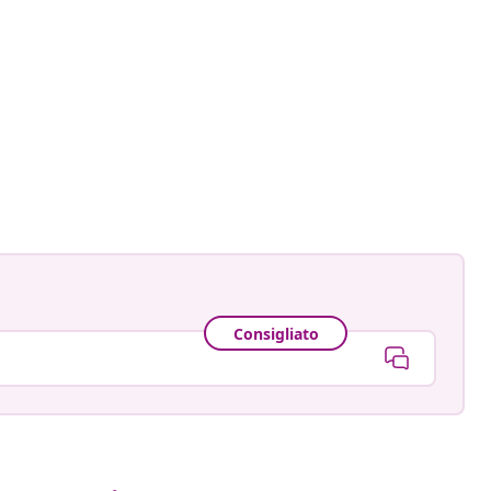
astradgard
ato
Consigliato