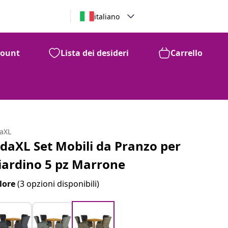
italiano
count
Lista dei desideri
Carrello
daXL
idaXL Set Mobili da Pranzo per
iardino 5 pz Marrone
lore
(3 opzioni disponibili)