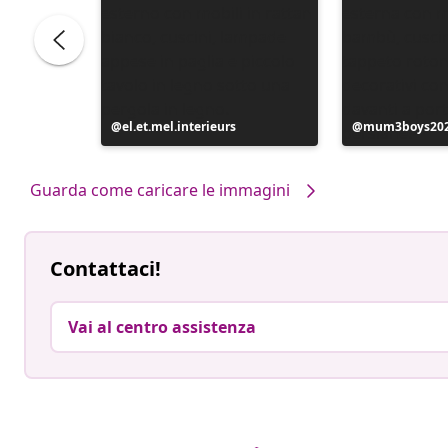
e
Post
el.et.mel.interieurs
Post
mum3boys20
pubblicato
pubblicato
da
da
Guarda come caricare le immagini
Contattaci!
Vai al centro assistenza