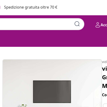
Spedizione gratuita oltre 70 €
Ac
vi
v
G
M
Co