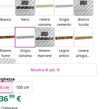
Bianco
Nero
rovere
Grigio
Bianco
sonoma
cemento
lucido
Rovere
Grigio
Rovere
Legno
rovere
fumo
sonoma
marrone
antico
artigiana
le
Mostra di più
rghezza
Rovere
nero
80 cm
100 cm
99
36
€
A Compresa