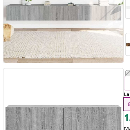
La
1
IV