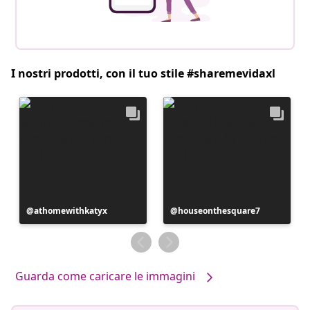
I nostri prodotti, con il tuo stile #sharemevidaxl
Post
athomewithkatyx
Post
houseonthesquare7
pubblicato
pubblicato
da
da
Guarda come caricare le immagini