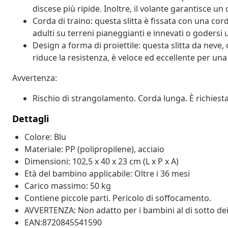
discese più ripide. Inoltre, il volante garantisce un
Corda di traino: questa slitta è fissata con una cor
adulti su terreni pianeggianti e innevati o godersi 
Design a forma di proiettile: questa slitta da neve,
riduce la resistenza, è veloce ed eccellente per u
Avvertenza:
Rischio di strangolamento. Corda lunga. È richiesta
Dettagli
Colore: Blu
Materiale: PP (polipropilene), acciaio
Dimensioni: 102,5 x 40 x 23 cm (L x P x A)
Età del bambino applicabile: Oltre i 36 mesi
Carico massimo: 50 kg
Contiene piccole parti. Pericolo di soffocamento.
AVVERTENZA: Non adatto per i bambini al di sotto dei
EAN:8720845541590