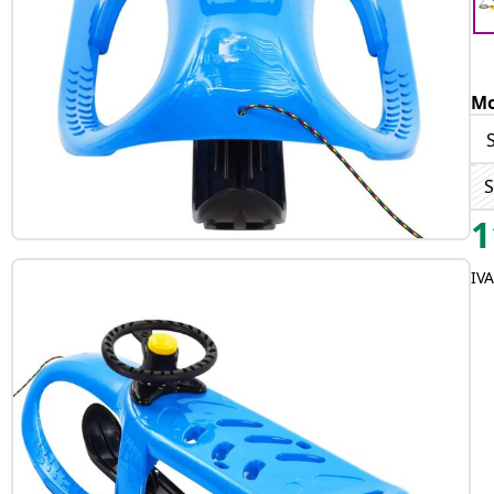
Mo
S
S
1
IV