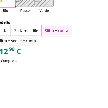
Blu
Rosso
Verde
dello
litta
Slitta + sedile
Slitta + ruota
litta + sedile + ruota
99
12
€
A Compresa