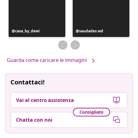
Post
casa_by_dewi
Post
saudades.wd
pubblicato
pubblicato
da
da
Guarda come caricare le immagini
Contattaci!
Vai al centro assistenza
Consigliato
Chatta con noi