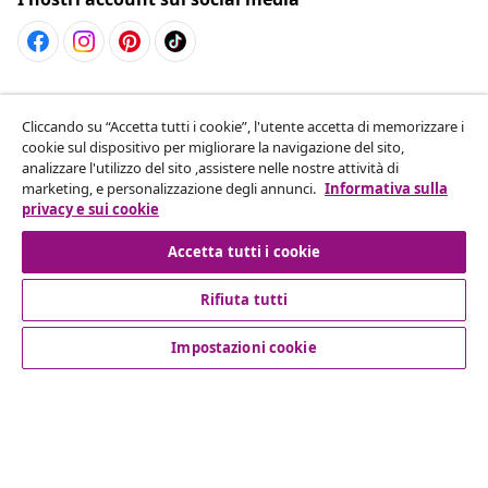
Recesso dal contratto
Cliccando su “Accetta tutti i cookie”, l'utente accetta di memorizzare i
Invia una richiesta di recesso per il tuo ordine.
cookie sul dispositivo per migliorare la navigazione del sito,
analizzare l'utilizzo del sito ,assistere nelle nostre attività di
Recesso dal contratto
marketing, e personalizzazione degli annunci.
Informativa sulla
privacy e sui cookie
Accetta tutti i cookie
Servizio clienti
Rifiuta tutti
Aziende
Impostazioni cookie
vidaXL
Scopri di più