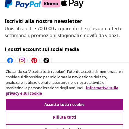
Iscriviti alla nostra newsletter
Unisciti a oltre 700.000 acquirenti che ricevono offerte
settimanali, promozioni stagionali e novità da vidaXL.
I nostri account sui social media
Cliccando su “Accetta tutti i cookie”, l'utente accetta di memorizzare i
Recesso dal contratto
cookie sul dispositivo per migliorare la navigazione del sito,
analizzare l'utilizzo del sito ,assistere nelle nostre attività di
Invia una richiesta di recesso per il tuo ordine.
marketing, e personalizzazione degli annunci.
Informativa sulla
privacy e sui cookie
Recesso dal contratto
Accetta tutti i cookie
Rifiuta tutti
Servizio clienti