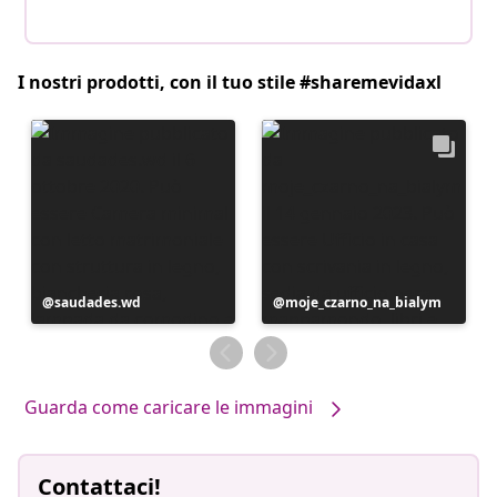
I nostri prodotti, con il tuo stile #sharemevidaxl
Post
saudades.wd
Post
moje_czarno_na_bialym
pubblicato
pubblicato
da
da
Guarda come caricare le immagini
Contattaci!