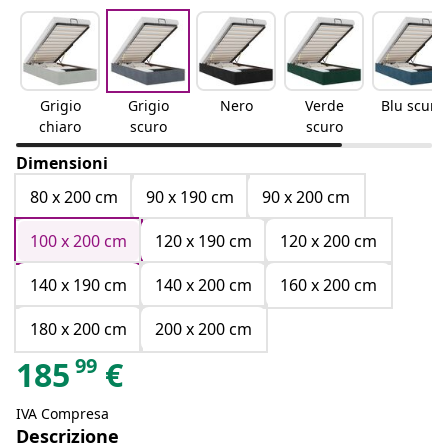
Grigio
Grigio
Nero
Verde
Blu scuro
chiaro
scuro
scuro
Dimensioni
80 x 200 cm
90 x 190 cm
90 x 200 cm
100 x 200 cm
120 x 190 cm
120 x 200 cm
140 x 190 cm
140 x 200 cm
160 x 200 cm
180 x 200 cm
200 x 200 cm
99
185
€
IVA Compresa
Descrizione