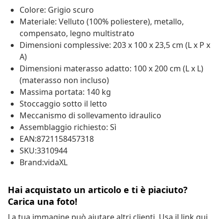
Colore: Grigio scuro
Materiale: Velluto (100% poliestere), metallo,
compensato, legno multistrato
Dimensioni complessive: 203 x 100 x 23,5 cm (L x P x
A)
Dimensioni materasso adatto: 100 x 200 cm (L x L)
(materasso non incluso)
Massima portata: 140 kg
Stoccaggio sotto il letto
Meccanismo di sollevamento idraulico
Assemblaggio richiesto: Sì
EAN:8721158457318
SKU:3310944
Brand:vidaXL
Hai acquistato un articolo e ti è piaciuto?
Carica una foto!
La tua immagine può aiutare altri clienti. Usa il link qui