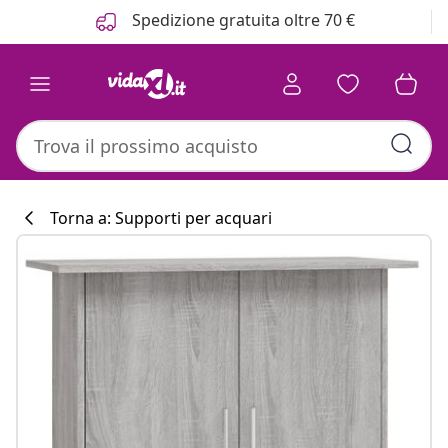
Precedente
Prossimo
Spedizione gratuita oltre 70 €
Torna a: Supporti per acquari