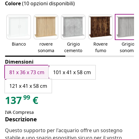
Colore
(10 opzioni disponibili)
Bianco
rovere
Grigio
Rovere
Grigio
sonoma
cemento
fumo
sonoma
Dimensioni
81 x 36 x 73 cm
101 x 41 x 58 cm
121 x 41 x 58 cm
99
137
€
IVA Compresa
Descrizione
Questo supporto per l'acquario offre un sostegno
stabile e uno spazio espositivo sicuro per il vostro