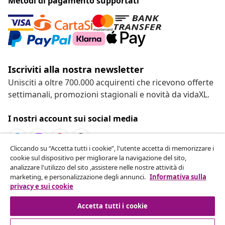
Metodi di pagamento supportati
Iscriviti alla nostra newsletter
Unisciti a oltre 700.000 acquirenti che ricevono offerte
settimanali, promozioni stagionali e novità da vidaXL.
I nostri account sui social media
Cliccando su “Accetta tutti i cookie”, l'utente accetta di memorizzare i
cookie sul dispositivo per migliorare la navigazione del sito,
Recesso dal contratto
analizzare l'utilizzo del sito ,assistere nelle nostre attività di
marketing, e personalizzazione degli annunci.
Informativa sulla
Invia una richiesta di recesso per il tuo ordine.
privacy e sui cookie
Recesso dal contratto
Accetta tutti i cookie