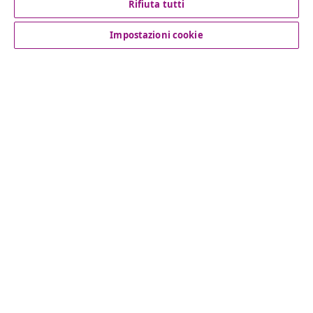
Rifiuta tutti
Servizio clienti
Impostazioni cookie
Aziende
vidaXL
Scopri di più
© 2008-2026 vidaXL www.vidaxl.it è un negozio online di
vidaXL Marketplace International B.V.