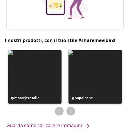
I nostri prodotti, con il tuo stile #sharemevidaxl
Post
maartjerosalie
Post
papainspe
pubblicato
pubblicato
da
da
Guarda come caricare le immagini