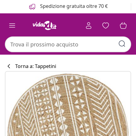
Precedente
Prossimo
Spedizione gratuita oltre 70 €
Torna a: Tappetini