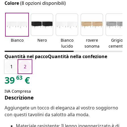
Colore
(8 opzioni disponibili)
Bianco
Nero
Bianco
rovere
Grigio
lucido
sonoma
cemento
Quantità nel paccoQuantità nella confezione
1
2
63
39
€
IVA Compresa
Descrizione
Aggiungete un tocco di eleganza al vostro soggiorno
con questi tavolini da salotto alla moda.
Materiale resistente: Il legno ingegnerizzato è di