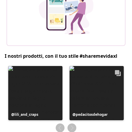
I nostri prodotti, con il tuo stile #sharemevidaxl
Post
lili_and_craps
Post
pedacitosdehogar
pubblicato
pubblicato
da
da