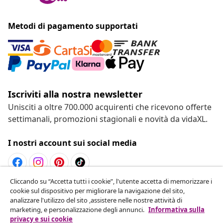
Metodi di pagamento supportati
Iscriviti alla nostra newsletter
Unisciti a oltre 700.000 acquirenti che ricevono offerte
settimanali, promozioni stagionali e novità da vidaXL.
I nostri account sui social media
Cliccando su “Accetta tutti i cookie”, l'utente accetta di memorizzare i
Recesso dal contratto
cookie sul dispositivo per migliorare la navigazione del sito,
analizzare l'utilizzo del sito ,assistere nelle nostre attività di
Invia una richiesta di recesso per il tuo ordine.
marketing, e personalizzazione degli annunci.
Informativa sulla
privacy e sui cookie