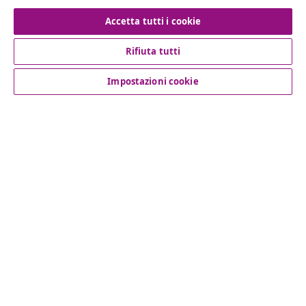
Recesso dal contratto
Accetta tutti i cookie
Rifiuta tutti
Servizio clienti
Impostazioni cookie
Aziende
vidaXL
Scopri di più
© 2008-2026 vidaXL www.vidaxl.it è un negozio online di