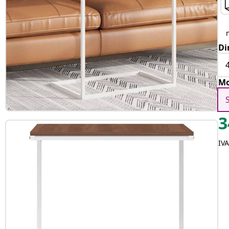
Di
Mo
3
IV