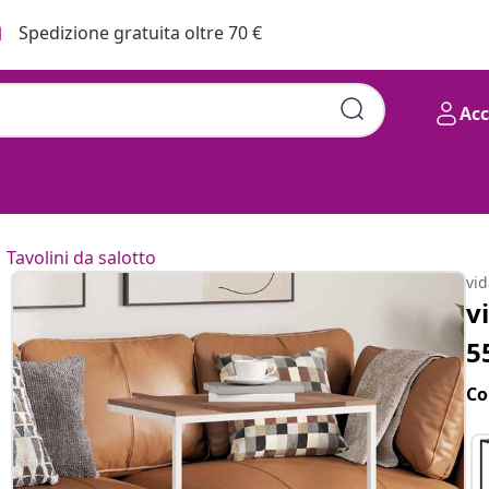
Spedizione gratuita oltre 70 €
Ac
Tavolini da salotto
vi
v
5
Co