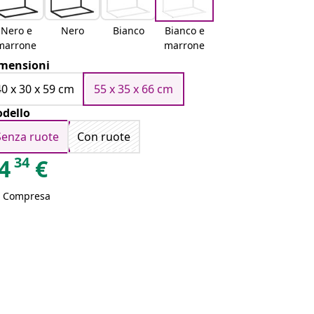
Nero e
Nero
Bianco
Bianco e
marrone
marrone
mensioni
40 x 30 x 59 cm
55 x 35 x 66 cm
dello
Senza ruote
Con ruote
34
4
€
A Compresa