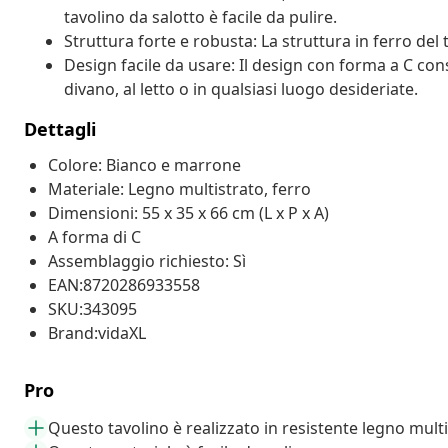
tavolino da salotto è facile da pulire.
Struttura forte e robusta: La struttura in ferro del
Design facile da usare: Il design con forma a C cons
divano, al letto o in qualsiasi luogo desideriate.
Dettagli
Colore: Bianco e marrone
Materiale: Legno multistrato, ferro
Dimensioni: 55 x 35 x 66 cm (L x P x A)
A forma di C
Assemblaggio richiesto: Sì
EAN:8720286933558
SKU:343095
Brand:vidaXL
Pro
Questo tavolino è realizzato in resistente legno mult