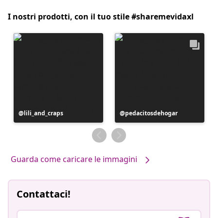
I nostri prodotti, con il tuo stile #sharemevidaxl
Post
lili_and_craps
Post
pedacitosdehogar
pubblicato
pubblicato
da
da
Guarda come caricare le immagini
Contattaci!