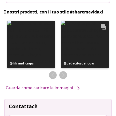
I nostri prodotti, con il tuo stile #sharemevidaxl
Post
lili_and_craps
Post
pedacitosdehogar
pubblicato
pubblicato
da
da
Guarda come caricare le immagini
Contattaci!