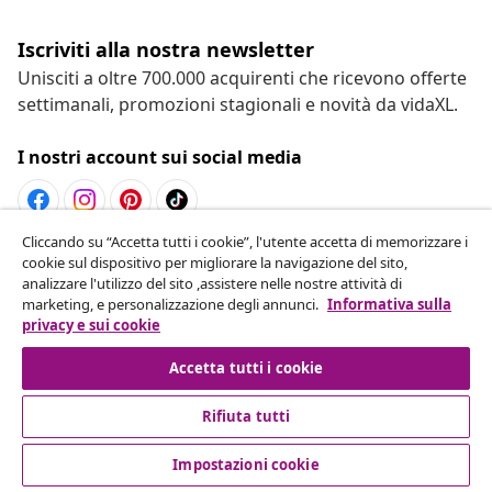
Iscriviti alla nostra newsletter
Unisciti a oltre 700.000 acquirenti che ricevono offerte
settimanali, promozioni stagionali e novità da vidaXL.
I nostri account sui social media
Cliccando su “Accetta tutti i cookie”, l'utente accetta di memorizzare i
Recesso dal contratto
cookie sul dispositivo per migliorare la navigazione del sito,
analizzare l'utilizzo del sito ,assistere nelle nostre attività di
Invia una richiesta di recesso per il tuo ordine.
marketing, e personalizzazione degli annunci.
Informativa sulla
privacy e sui cookie
Recesso dal contratto
Accetta tutti i cookie
Rifiuta tutti
Servizio clienti
Impostazioni cookie