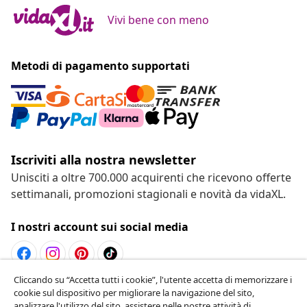
Vivi bene con meno
Metodi di pagamento supportati
Iscriviti alla nostra newsletter
Unisciti a oltre 700.000 acquirenti che ricevono offerte
settimanali, promozioni stagionali e novità da vidaXL.
I nostri account sui social media
Cliccando su “Accetta tutti i cookie”, l'utente accetta di memorizzare i
Recesso dal contratto
cookie sul dispositivo per migliorare la navigazione del sito,
analizzare l'utilizzo del sito ,assistere nelle nostre attività di