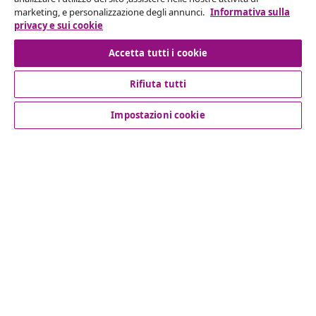
Invia una richiesta di recesso per il tuo ordine.
marketing, e personalizzazione degli annunci.
Informativa sulla
privacy e sui cookie
Recesso dal contratto
Accetta tutti i cookie
Rifiuta tutti
Servizio clienti
Impostazioni cookie
Aziende
vidaXL
Scopri di più