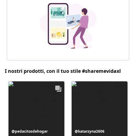
I nostri prodotti, con il tuo stile #sharemevidaxl
Post
pedacitosdehogar
Post
katarzyna2606