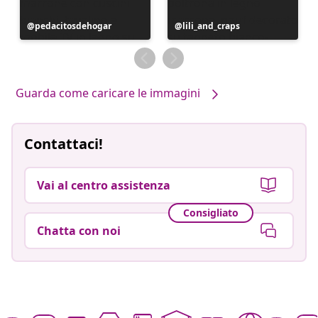
Post
pedacitosdehogar
Post
lili_and_craps
pubblicato
pubblicato
da
da
Guarda come caricare le immagini
Contattaci!
Vai al centro assistenza
Consigliato
Chatta con noi