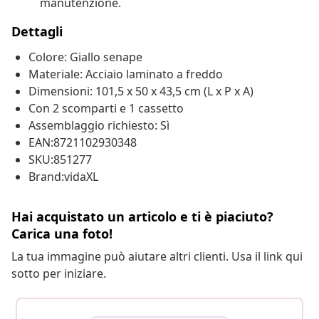
manutenzione.
Dettagli
Colore: Giallo senape
Materiale: Acciaio laminato a freddo
Dimensioni: 101,5 x 50 x 43,5 cm (L x P x A)
Con 2 scomparti e 1 cassetto
Assemblaggio richiesto: Sì
EAN:8721102930348
SKU:851277
Brand:vidaXL
Hai acquistato un articolo e ti è piaciuto?
Carica una foto!
La tua immagine può aiutare altri clienti. Usa il link qui
sotto per iniziare.