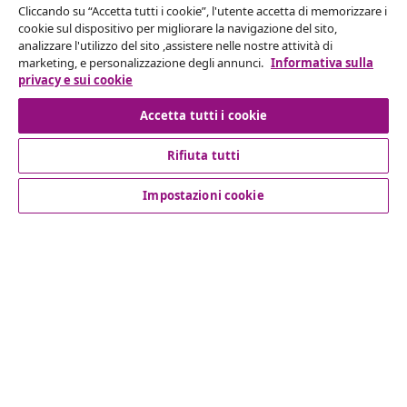
Cliccando su “Accetta tutti i cookie”, l'utente accetta di memorizzare i
Recesso dal contratto
cookie sul dispositivo per migliorare la navigazione del sito,
analizzare l'utilizzo del sito ,assistere nelle nostre attività di
Invia una richiesta di recesso per il tuo ordine.
marketing, e personalizzazione degli annunci.
Informativa sulla
privacy e sui cookie
Recesso dal contratto
Accetta tutti i cookie
Rifiuta tutti
Servizio clienti
Impostazioni cookie
Aziende
vidaXL
Scopri di più