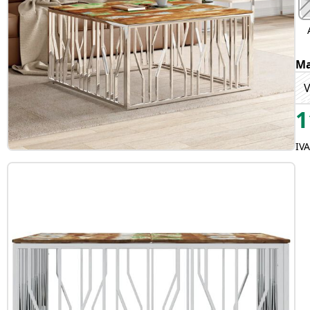
Ma
V
1
IV