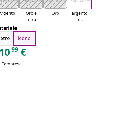
Argento
Oro e
Oro
argento
nero
e
marrone
teriale
etro
legno
99
10
€
A Compresa