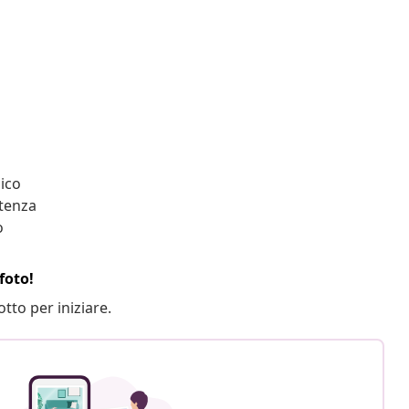
ico
stenza
o
foto!
otto per iniziare.