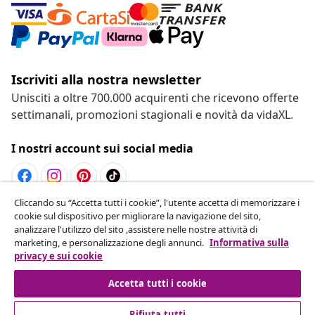
Iscriviti alla nostra newsletter
Unisciti a oltre 700.000 acquirenti che ricevono offerte
settimanali, promozioni stagionali e novità da vidaXL.
I nostri account sui social media
Cliccando su “Accetta tutti i cookie”, l'utente accetta di memorizzare i
Recesso dal contratto
cookie sul dispositivo per migliorare la navigazione del sito,
analizzare l'utilizzo del sito ,assistere nelle nostre attività di
Invia una richiesta di recesso per il tuo ordine.
marketing, e personalizzazione degli annunci.
Informativa sulla
privacy e sui cookie
Recesso dal contratto
Accetta tutti i cookie
Rifiuta tutti