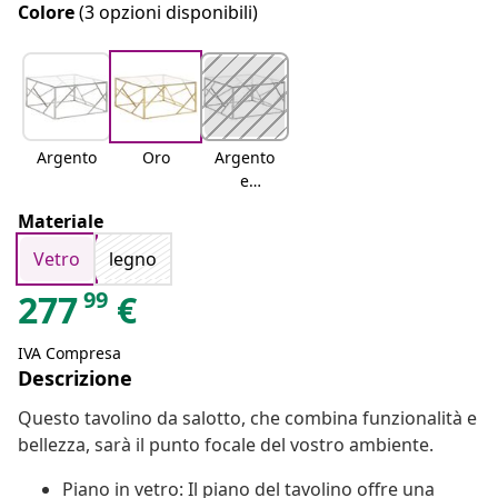
Colore
(3 opzioni disponibili)
Argento
Oro
Argento
e
marrone
Materiale
chiaro
Vetro
legno
99
277
€
IVA Compresa
Descrizione
Questo tavolino da salotto, che combina funzionalità e
bellezza, sarà il punto focale del vostro ambiente.
Piano in vetro: Il piano del tavolino offre una