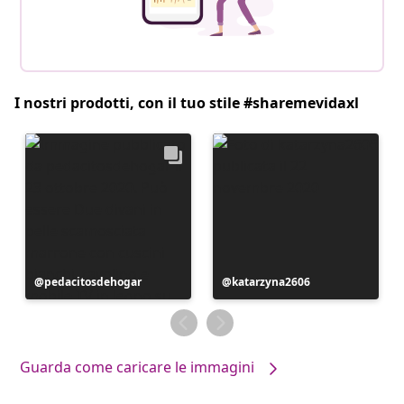
I nostri prodotti, con il tuo stile #sharemevidaxl
Post
pedacitosdehogar
Post
katarzyna2606
pubblicato
pubblicato
da
da
Guarda come caricare le immagini