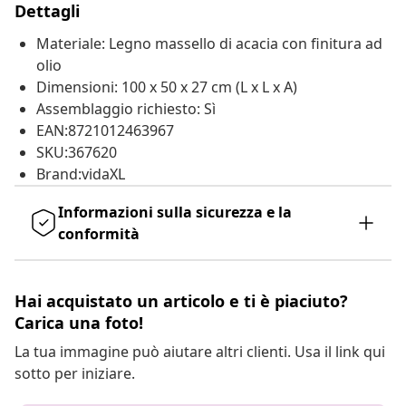
Dettagli
Materiale: Legno massello di acacia con finitura ad
olio
Dimensioni: 100 x 50 x 27 cm (L x L x A)
Assemblaggio richiesto: Sì
EAN:8721012463967
SKU:367620
Brand:vidaXL
Informazioni sulla sicurezza e la
conformità
Hai acquistato un articolo e ti è piaciuto?
Carica una foto!
La tua immagine può aiutare altri clienti. Usa il link qui
sotto per iniziare.