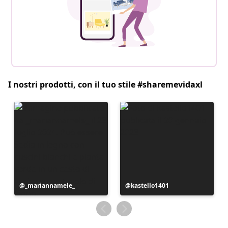
I nostri prodotti, con il tuo stile #sharemevidaxl
Post
_mariannamele_
Post
kastello1401
pubblicato
pubblicato
da
da