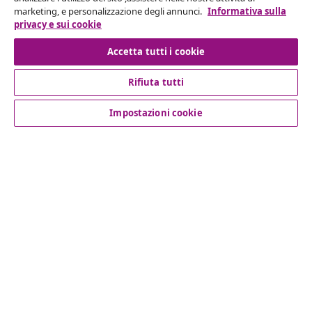
Invia una richiesta di recesso per il tuo ordine.
marketing, e personalizzazione degli annunci.
Informativa sulla
privacy e sui cookie
Recesso dal contratto
Accetta tutti i cookie
Rifiuta tutti
Servizio clienti
Impostazioni cookie
Aziende
vidaXL
Scopri di più