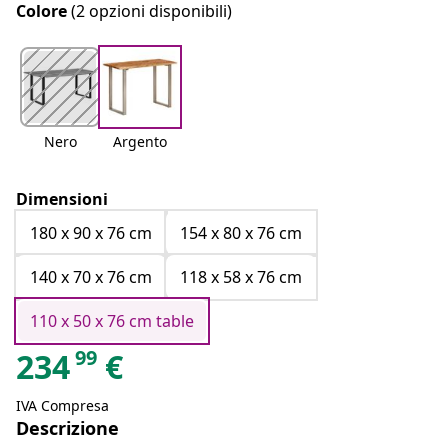
Colore
(2 opzioni disponibili)
Nero
Argento
Dimensioni
180 x 90 x 76 cm
154 x 80 x 76 cm
140 x 70 x 76 cm
118 x 58 x 76 cm
110 x 50 x 76 cm table
99
234
€
IVA Compresa
Descrizione