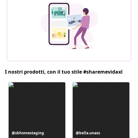
I nostri prodotti, con il tuo stile #sharemevidaxl
Post
sbhomestaging
Post
bella.unass