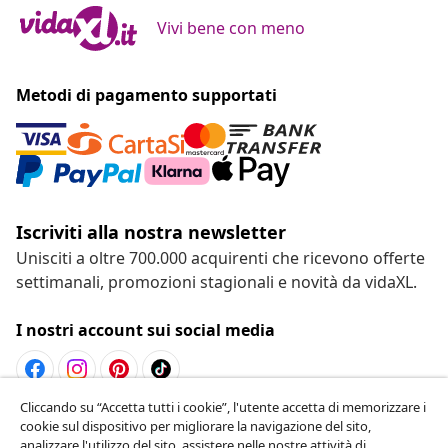
Vivi bene con meno
Metodi di pagamento supportati
Iscriviti alla nostra newsletter
Unisciti a oltre 700.000 acquirenti che ricevono offerte
settimanali, promozioni stagionali e novità da vidaXL.
I nostri account sui social media
Cliccando su “Accetta tutti i cookie”, l'utente accetta di memorizzare i
Recesso dal contratto
cookie sul dispositivo per migliorare la navigazione del sito,
analizzare l'utilizzo del sito ,assistere nelle nostre attività di