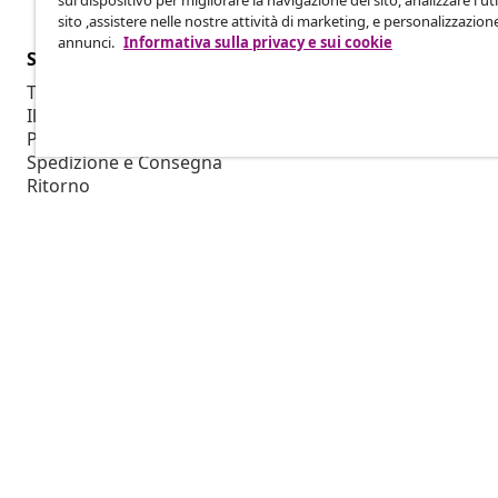
sul dispositivo per migliorare la navigazione del sito, analizzare l'uti
sito ,assistere nelle nostre attività di marketing, e personalizzazion
annunci.
Informativa sulla privacy e sui cookie
Servizio clienti
Aziende
Traccia il tuo ordine
Programma af
Il mio account
Produzione p
Pagamento
Collaborazio
Spedizione e Consegna
Ritorno
Informazioni sul prodotto
Ordine