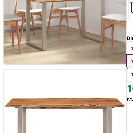
Di
1
IV