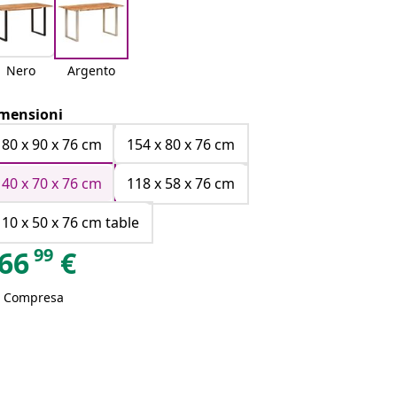
Nero
Argento
mensioni
180 x 90 x 76 cm
154 x 80 x 76 cm
140 x 70 x 76 cm
118 x 58 x 76 cm
110 x 50 x 76 cm table
99
66
€
A Compresa