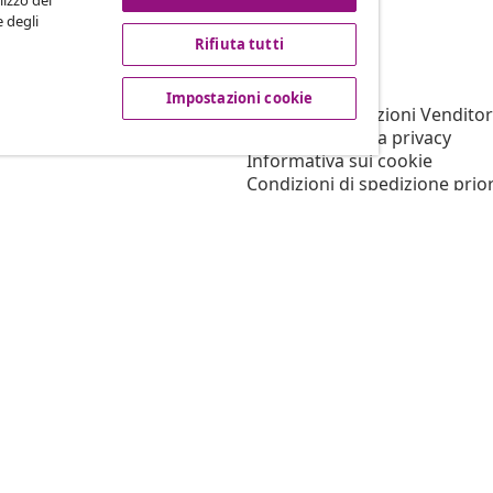
lizzo del
e degli
Rifiuta tutti
vidaXL
filiato
Su vidaXL
Impostazioni cookie
er vidaXL
Termini e Condizioni Venditor
ni marketing
Informativa sulla privacy
Informativa sui cookie
Condizioni di spedizione prior
Impostazioni cookie
Lavora per vidaXL
Sicurezza
Persona responsabile UE
Politica di EPR
Dichiarazione di accessibilità
© 2008-2026 vidaX