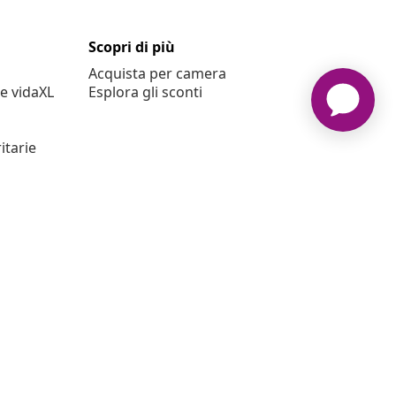
Scopri di più
Acquista per camera
e vidaXL
Esplora gli sconti
itarie
L www.vidaxl.it è un negozio online di vidaXL Marketplace
International B.V.