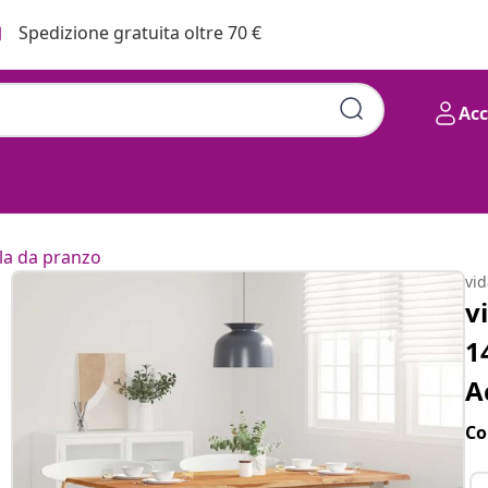
Spedizione gratuita oltre 70 €
Ac
ala da pranzo
vi
v
1
A
Co