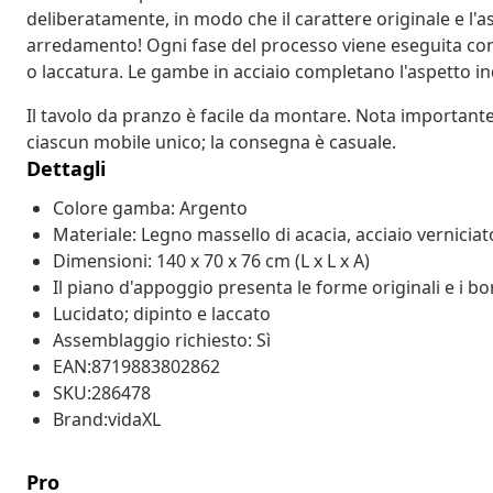
deliberatamente, in modo che il carattere originale e l'a
arredamento! Ogni fase del processo viene eseguita con l
o laccatura. Le gambe in acciaio completano l'aspetto in
Il tavolo da pranzo è facile da montare. Nota important
ciascun mobile unico; la consegna è casuale.
Dettagli
Colore gamba: Argento
Materiale: Legno massello di acacia, acciaio verniciat
Dimensioni: 140 x 70 x 76 cm (L x L x A)
Il piano d'appoggio presenta le forme originali e i bo
Lucidato; dipinto e laccato
Assemblaggio richiesto: Sì
EAN:8719883802862
SKU:286478
Brand:vidaXL
Pro