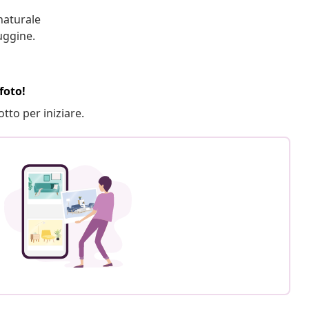
naturale
uggine.
foto!
otto per iniziare.