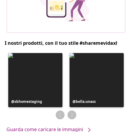
I nostri prodotti, con il tuo stile #sharemevidaxl
Post
sbhomestaging
Post
bella.unass
pubblicato
pubblicato
da
da
Guarda come caricare le immagini