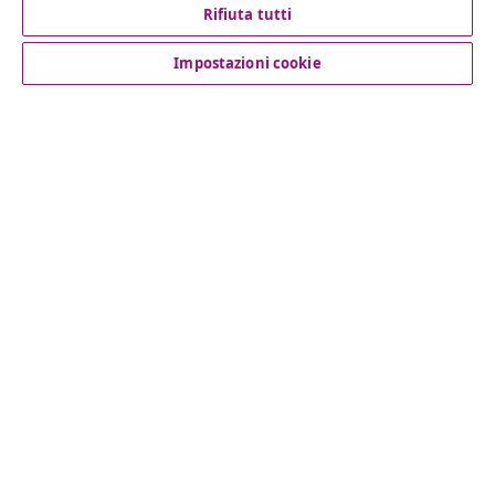
Rifiuta tutti
Servizio clienti
Impostazioni cookie
Aziende
vidaXL
Scopri di più
© 2008-2026 vidaXL www.vidaxl.it è un negozio online di
vidaXL Marketplace International B.V.