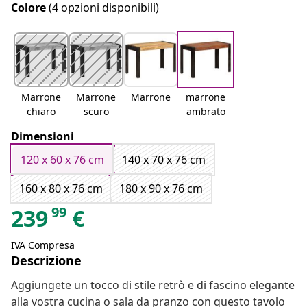
Colore
(4 opzioni disponibili)
Marrone
Marrone
Marrone
marrone
chiaro
scuro
ambrato
Dimensioni
120 x 60 x 76 cm
140 x 70 x 76 cm
160 x 80 x 76 cm
180 x 90 x 76 cm
99
239
€
IVA Compresa
Descrizione
Aggiungete un tocco di stile retrò e di fascino elegante
alla vostra cucina o sala da pranzo con questo tavolo