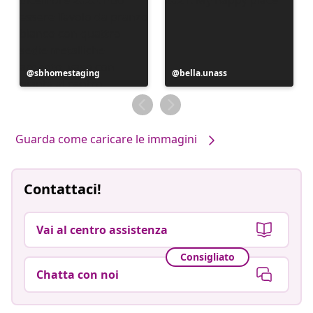
Post
sbhomestaging
Post
bella.unass
pubblicato
pubblicato
da
da
Guarda come caricare le immagini
Contattaci!
Vai al centro assistenza
Consigliato
Chatta con noi