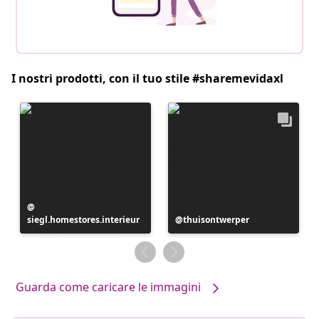
I nostri prodotti, con il tuo stile #sharemevidaxl
Post
siegl.homestores.interieur
pubblicato
Post
thuisontwerper
da
pubblicato
da
Guarda come caricare le immagini