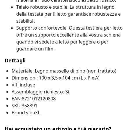
materiale il suo caratteristico aspetto rustico.
Telaio robusto e stabile: La struttura in legno
della testata per il letto garantisce robustezza e
stabilità.
Supporto confortevole: Questa testiera per letto
offre un supporto eccellente alla vostra schiena
quando vi sedete a letto per leggere o per
guardare un film.
Dettagli
Materiale: Legno massello di pino (non trattato)
Dimensioni: 100 x 3,5 x 104 cm (L x P x A)
Viti incluse
Assemblaggio richiesto: Sì
EAN:8721012120808
SKU:358391
Brand:vidaXL
Hai acquistato un articolo e ti è piaciuto?