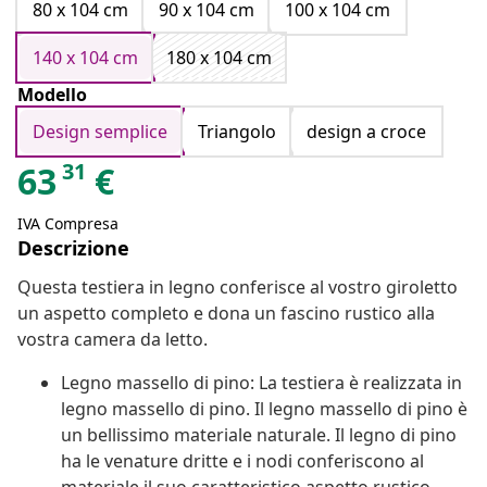
80 x 104 cm
90 x 104 cm
100 x 104 cm
140 x 104 cm
180 x 104 cm
Modello
Design semplice
Triangolo
design a croce
31
63
€
IVA Compresa
Descrizione
Questa testiera in legno conferisce al vostro giroletto
un aspetto completo e dona un fascino rustico alla
vostra camera da letto.
Legno massello di pino: La testiera è realizzata in
legno massello di pino. Il legno massello di pino è
un bellissimo materiale naturale. Il legno di pino
ha le venature dritte e i nodi conferiscono al