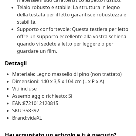
materiale il suo caratteristico aspetto rustico.
Telaio robusto e stabile: La struttura in legno
della testata per il letto garantisce robustezza e
stabilità.
Supporto confortevole: Questa testiera per letto
offre un supporto eccellente alla vostra schiena
quando vi sedete a letto per leggere o per
guardare un film.
Dettagli
Materiale: Legno massello di pino (non trattato)
Dimensioni: 140 x 3,5 x 104 cm (L x P x A)
Viti incluse
Assemblaggio richiesto: Sì
EAN:8721012120815
SKU:358392
Brand:vidaXL
Hai acquistato un articolo e ti è piaciuto?