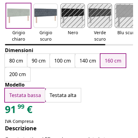
Grigio
Grigio
Nero
Verde
Blu scuro
chiaro
scuro
scuro
Dimensioni
80 cm
90 cm
100 cm
140 cm
160 cm
200 cm
Modello
Testata bassa
Testata alta
99
91
€
IVA Compresa
Descrizione