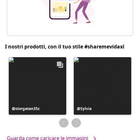
I nostri prodotti, con il tuo stile #sharemevidaxl
Post
storgatan35c
Post
Sylvia
pubblicato
pubblicato
da
da
Guarda come caricare le immagini