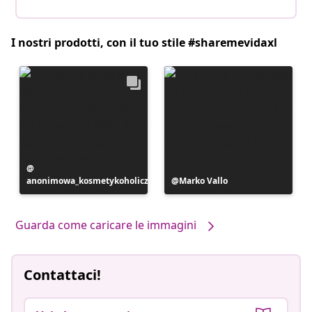
I nostri prodotti, con il tuo stile #sharemevidaxl
Post
anonimowa_kosmetykoholiczka
pubblicato
Post
Marko Vallo
da
pubblicato
da
Guarda come caricare le immagini
Contattaci!