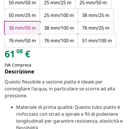
50 mm/50 m
25 mm/25 m
25 mm/50 m
50 mm/25 m
25 mm/100 m
38 mm/25 m
38 mm/50 m
38 mm/100 m
76 mm/25 m
76 mm/50 m
76 mm/100 m
51 mm/100 m
08
61
€
IVA Compresa
Descrizione
Questo flessibile a sezione piatta è ideale per
convogliare l'acqua, in particolare se scorre ad alta
pressione.
Materiale di prima qualità: Questo tubo piatto è
rinforzato con strati a spirale e fili di poliestere
longitudinali per garantire resistenza, elasticità e
flessibilità.