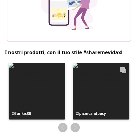
I nostri prodotti, con il tuo stile #sharemevidaxl
Post
funkis30
Post
picnicandposy
pubblicato
pubblicato
da
da