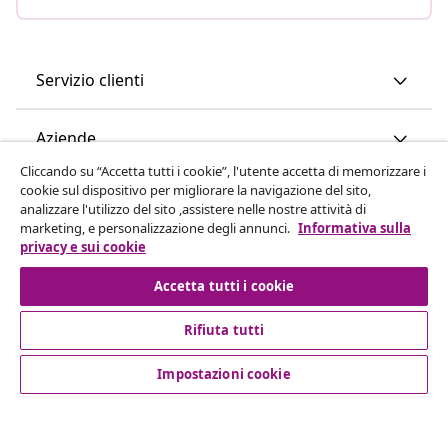
Servizio clienti
Aziende
Cliccando su “Accetta tutti i cookie”, l'utente accetta di memorizzare i
cookie sul dispositivo per migliorare la navigazione del sito,
vidaXL
analizzare l'utilizzo del sito ,assistere nelle nostre attività di
marketing, e personalizzazione degli annunci.
Informativa sulla
privacy e sui cookie
Scopri di più
Accetta tutti i cookie
Rifiuta tutti
Impostazioni cookie
© 2008-2026 vidaXL www.vidaxl.it è un negozio online di
vidaXL Marketplace International B.V.