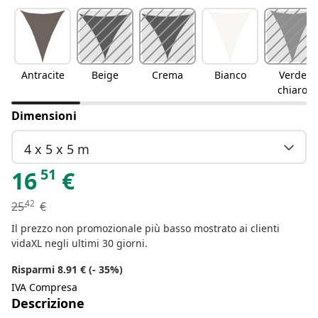
Antracite
Beige
Crema
Bianco
Verde
chiaro
Dimensioni
4 x 5 x 5 m
51
16
€
42
25
€
Il prezzo non promozionale più basso mostrato ai clienti
vidaXL negli ultimi 30 giorni.
Risparmi 8.91 € (- 35%)
IVA Compresa
Descrizione