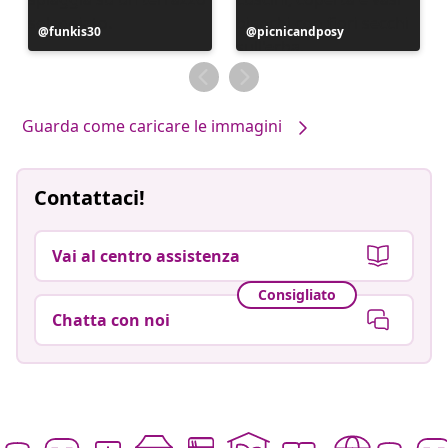
Post
funkis30
Post
picnicandposy
pubblicato
pubblicato
da
da
Guarda come caricare le immagini
Contattaci!
Vai al centro assistenza
Consigliato
Chatta con noi