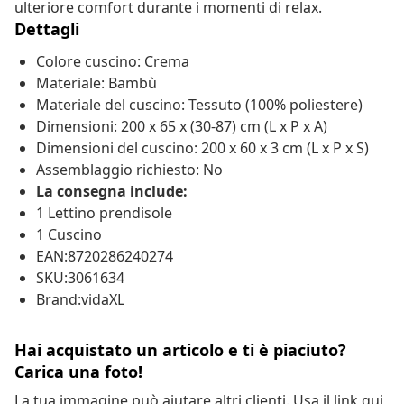
ulteriore comfort durante i momenti di relax.
Dettagli
Colore cuscino: Crema
Materiale: Bambù
Materiale del cuscino: Tessuto (100% poliestere)
Dimensioni: 200 x 65 x (30-87) cm (L x P x A)
Dimensioni del cuscino: 200 x 60 x 3 cm (L x P x S)
Assemblaggio richiesto: No
La consegna include:
1 Lettino prendisole
1 Cuscino
EAN:8720286240274
SKU:3061634
Brand:vidaXL
Hai acquistato un articolo e ti è piaciuto?
Carica una foto!
La tua immagine può aiutare altri clienti. Usa il link qui