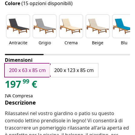
Colore
(15 opzioni disponibili)
Antracite
Grigio
Crema
Beige
Blu
Dimensioni
200 x 63 x 85 cm
200 x 123 x 85 cm
99
197
€
IVA Compresa
Descrizione
Rilassatevi nel vostro giardino o patio su questo
comodo lettino prendisole in legno! Vi consentirà di
trascorrere un pomeriggio rilassante all'aria aperta ed