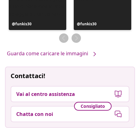
Post
funkis30
Post
funkis30
pubblicato
pubblicato
da
da
Guarda come caricare le immagini
Contattaci!
Vai al centro assistenza
Consigliato
Chatta con noi