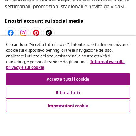
settimanali, promozioni stagionali e novità da vidaXL.
I nostri account sui social media
Cliccando su “Accetta tutti i cookie”, l'utente accetta di memorizzare i
Recesso dal contratto
cookie sul dispositivo per migliorare la navigazione del sito,
analizzare l'utilizzo del sito ,assistere nelle nostre attività di
Invia una richiesta di recesso per il tuo ordine.
marketing, e personalizzazione degli annunci.
Informativa sulla
privacy e sui cookie
Recesso dal contratto
Accetta tutti i cookie
Rifiuta tutti
Servizio clienti
Impostazioni cookie
Aziende
vidaXL