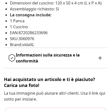
Dimensioni del cuscino: 120 x 50 x 4 cm (L x P x A)
Assemblaggio richiesto: Sì
La consegna include:
1 Panca
1 Cuscino
EAN:8720286233696
SKU:3060976
Brand:vidaXL
Informazioni sulla sicurezza e la
conformità
Hai acquistato un articolo e ti è piaciuto?
Carica una foto!
La tua immagine può aiutare altri clienti. Usa il link qui
sotto per iniziare.