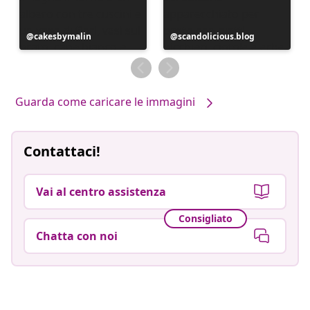
Post
cakesbymalin
Post
scandolicious.blog
pubblicato
pubblicato
da
da
Guarda come caricare le immagini
Contattaci!
Vai al centro assistenza
Consigliato
Chatta con noi