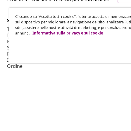
Cliccando su “Accetta tutti i cookie”, l'utente accetta di memorizzar
Servizio clienti
Aziende
sul dispositivo per migliorare la navigazione del sito, analizzare l'uti
sito ,assistere nelle nostre attività di marketing, e personalizzazion
Traccia il tuo ordine
Programma af
annunci.
Informativa sulla privacy e sui cookie
Il mio account
Produzione p
Pagamento
Collaborazio
Spedizione e Consegna
Ritorno
Informazioni sul prodotto
Ordine