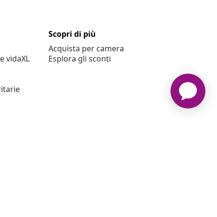
Scopri di più
Acquista per camera
e vidaXL
Esplora gli sconti
itarie
L www.vidaxl.it è un negozio online di vidaXL Marketplace
International B.V.