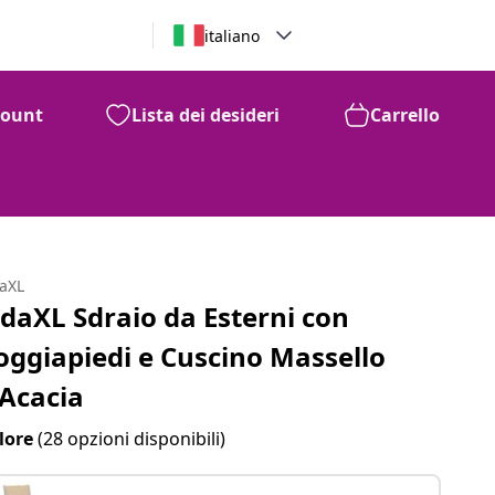
italiano
count
Lista dei desideri
Carrello
daXL
idaXL Sdraio da Esterni con
oggiapiedi e Cuscino Massello
'Acacia
lore
(28 opzioni disponibili)