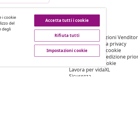
e i cookie
Accetta tutti i cookie
vidaXL
lizzo del
e degli
filiato
Su vidaXL
Rifiuta tutti
er vidaXL
Termini e Condizioni Venditor
ni marketing
Informativa sulla privacy
Informativa sui cookie
Impostazioni cookie
Condizioni di spedizione prior
Impostazioni cookie
Lavora per vidaXL
Sicurezza
Persona responsabile UE
Politica di EPR
Dichiarazione di accessibilità
© 2008-2026 vidaX