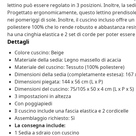
lettino può essere regolato in 3 posizioni. Inoltre, la se
Progettato ergonomicamente, questo lettino prendisole 
nei pomeriggi di sole. Inoltre, il cuscino incluso offre un
poliestere 100% che lo rende robusto e abbastanza resis
ha una cinghia elastica e 2 set di corde per poter essere
Dettagli
Colore cuscino: Beige
Materiale della sedia: Legno massello di acacia
Materiale del cuscino: Tessuto (100% poliestere)
Dimensioni della sedia (completamente estesa): 167 x 
Dimensioni piegata: 144 x 56 cm (L x P)
Dimensioni del cuscino: 75/105 x 50 x 4 cm (L x P x S)
3 impostazioni in altezza
Con poggiapiedi
Il cuscino include una fascia elastica e 2 cordicelle
Assemblaggio richiesto: Sì
La consegna include:
1 Sedia a sdraio con cuscino