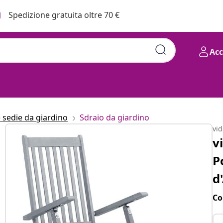
Spedizione gratuita oltre 70 €
Ac
e sedie da giardino
Sdraio da giardino
vi
v
P
d
Co