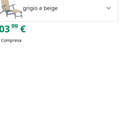
grigio e beige
99
03
€
A Compresa