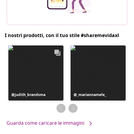
I nostri prodotti, con il tuo stile #sharemevidaxl
Post
judith_brandsma
Post
_mariannamele_
pubblicato
pubblicato
da
da
Guarda come caricare le immagini