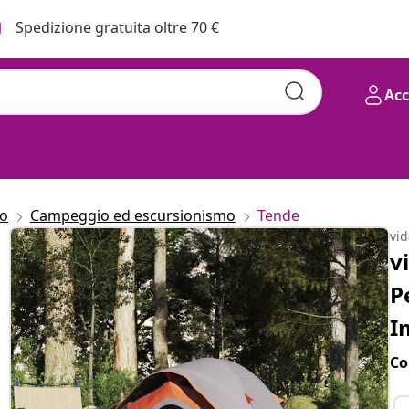
Spedizione gratuita oltre 70 €
Ac
to
Campeggio ed escursionismo
Tende
vi
v
P
I
Co