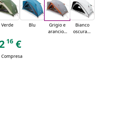
Verde
Blu
Grigio e
Bianco
arancion
oscurant
e
e
16
2
€
A Compresa