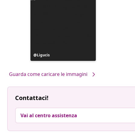
Post
Ligucis
pubblicato
da
Guarda come caricare le immagini
Contattaci!
Vai al centro assistenza