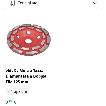
Consigliato
vidaXL Mola a Tazza
Diamantata a Doppia
Fila 125 mm
+
1
opzioni
9
€
83