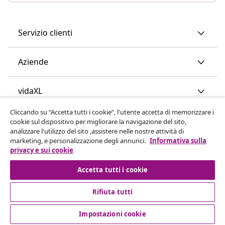
Servizio clienti
Aziende
vidaXL
Cliccando su “Accetta tutti i cookie”, l'utente accetta di memorizzare i
Scopri di più
cookie sul dispositivo per migliorare la navigazione del sito,
analizzare l'utilizzo del sito ,assistere nelle nostre attività di
marketing, e personalizzazione degli annunci.
Informativa sulla
privacy e sui cookie
Accetta tutti i cookie
Rifiuta tutti
© 2008-2026 vidaXL www.vidaxl.it è un negozio online di
vidaXL Marketplace International B.V.
Impostazioni cookie