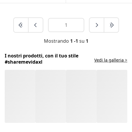
Mostrando
1 -1
su
1
I nostri prodotti, con il tuo stile
Vedi la galleria >
#sharemevidaxl