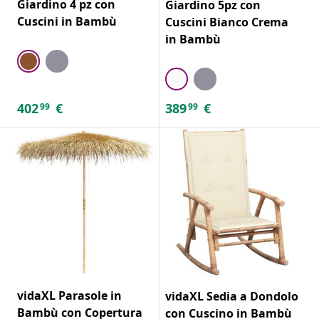
Giardino 4 pz con
Giardino 5pz con
Cuscini in Bambù
Cuscini Bianco Crema
in Bambù
402
€
389
€
99
99
vidaXL Parasole in
vidaXL Sedia a Dondolo
Bambù con Copertura
con Cuscino in Bambù