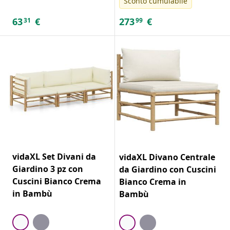
Sconto cumulabile
63
€
273
€
31
99
vidaXL Set Divani da
vidaXL Divano Centrale
Giardino 3 pz con
da Giardino con Cuscini
Cuscini Bianco Crema
Bianco Crema in
in Bambù
Bambù