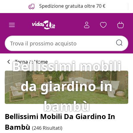
Precedente
Prossimo
Spedizione gratuita oltre 70 €
Bellissimi mobili
Torna a: Home
da giardino in
bambù
Bellissimi Mobili Da Giardino In
Bambù
(246 Risultati)