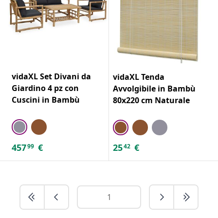
vidaXL Set Divani da
vidaXL Tenda
Giardino 4 pz con
Avvolgibile in Bambù
Cuscini in Bambù
80x220 cm Naturale
457
€
25
€
99
42