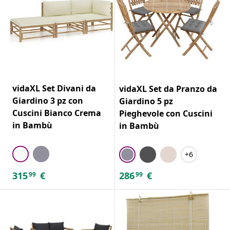
vidaXL Set Divani da
vidaXL Set da Pranzo da
Giardino 3 pz con
Giardino 5 pz
Cuscini Bianco Crema
Pieghevole con Cuscini
in Bambù
in Bambù
+6
315
€
286
€
99
99