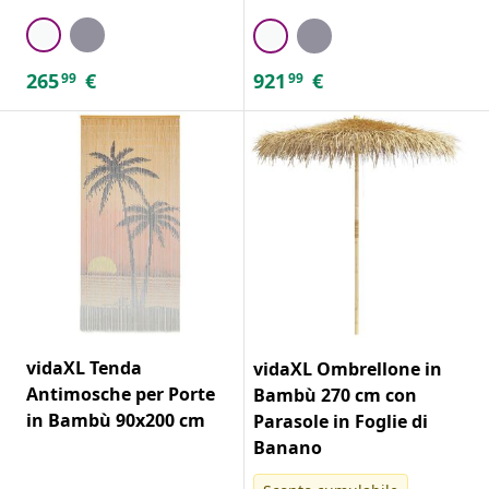
265
€
921
€
99
99
vidaXL Tenda
vidaXL Ombrellone in
Antimosche per Porte
Bambù 270 cm con
in Bambù 90x200 cm
Parasole in Foglie di
Banano