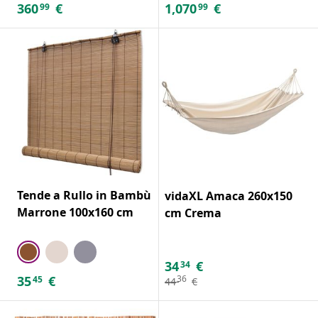
360
€
1,070
€
99
99
Tende a Rullo in Bambù
vidaXL Amaca 260x150
Marrone 100x160 cm
cm Crema
34
€
34
35
€
36
45
44
€