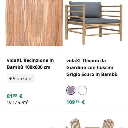
vidaXL Recinzione in
vidaXL Divano da
Bambù 100x600 cm
Giardino con Cuscini
Grigio Scuro in Bambù
+
9
opzioni
81
€
99
109
€
99
16,17 € /m²